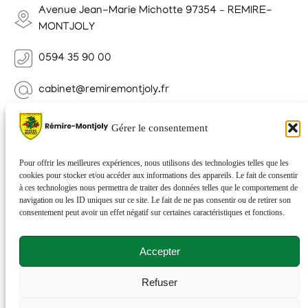
Avenue Jean-Marie Michotte 97354 – REMIRE-
MONTJOLY
0594 35 90 00
cabinet@remiremontjoly.fr
Newsletter
Gérer le consentement
Inscrivez-vous à notre Newsletter pour recevoir des
nouvelles de votre commune.
Pour offrir les meilleures expériences, nous utilisons des technologies telles que les
cookies pour stocker et/ou accéder aux informations des appareils. Le fait de consentir
à ces technologies nous permettra de traiter des données telles que le comportement de
navigation ou les ID uniques sur ce site. Le fait de ne pas consentir ou de retirer son
consentement peut avoir un effet négatif sur certaines caractéristiques et fonctions.
Accepter
Refuser
© 2026 Rémire-Montjoly . Tous droits réservés . Site