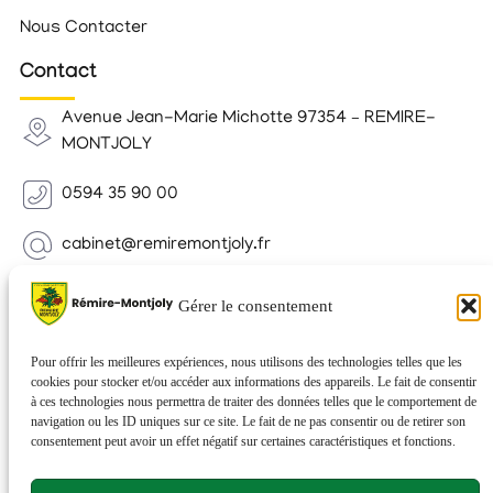
Nous Contacter
Contact
Avenue Jean-Marie Michotte 97354 – REMIRE-
MONTJOLY
0594 35 90 00
cabinet@remiremontjoly.fr
Newsletter
Gérer le consentement
Inscrivez-vous à notre Newsletter pour recevoir des
nouvelles de votre commune.
Pour offrir les meilleures expériences, nous utilisons des technologies telles que les
cookies pour stocker et/ou accéder aux informations des appareils. Le fait de consentir
à ces technologies nous permettra de traiter des données telles que le comportement de
navigation ou les ID uniques sur ce site. Le fait de ne pas consentir ou de retirer son
consentement peut avoir un effet négatif sur certaines caractéristiques et fonctions.