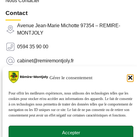
Nous Contacter
Contact
Avenue Jean-Marie Michotte 97354 – REMIRE-
MONTJOLY
0594 35 90 00
cabinet@remiremontjoly.fr
Newsletter
Gérer le consentement
Inscrivez-vous à notre Newsletter pour recevoir des
nouvelles de votre commune.
Pour offrir les meilleures expériences, nous utilisons des technologies telles que les
cookies pour stocker et/ou accéder aux informations des appareils. Le fait de consentir
à ces technologies nous permettra de traiter des données telles que le comportement de
navigation ou les ID uniques sur ce site. Le fait de ne pas consentir ou de retirer son
consentement peut avoir un effet négatif sur certaines caractéristiques et fonctions.
Accepter