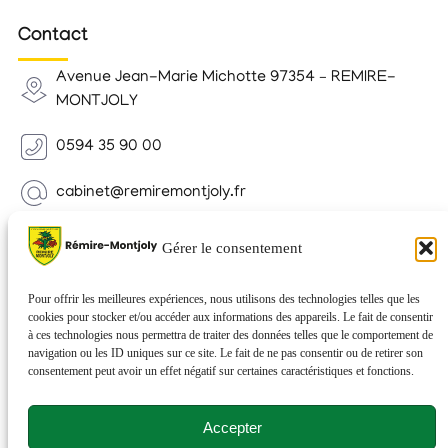
Contact
Avenue Jean-Marie Michotte 97354 – REMIRE-
MONTJOLY
0594 35 90 00
cabinet@remiremontjoly.fr
Newsletter
Gérer le consentement
Inscrivez-vous à notre Newsletter pour recevoir des
nouvelles de votre commune.
Pour offrir les meilleures expériences, nous utilisons des technologies telles que les
cookies pour stocker et/ou accéder aux informations des appareils. Le fait de consentir
à ces technologies nous permettra de traiter des données telles que le comportement de
navigation ou les ID uniques sur ce site. Le fait de ne pas consentir ou de retirer son
consentement peut avoir un effet négatif sur certaines caractéristiques et fonctions.
Accepter