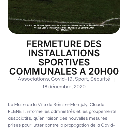
FERMETURE DES
INSTALLATIONS
SPORTIVES
COMMUNALES A 20H00
Associations
,
Covid-19
,
Sport
,
Sécurité
18 décembre, 2020
Le Maire de la Ville de Rémire-Montjoly, Claude
PLENET, informe les administrés et les groupements
associatifs, qu’en raison des nouvelles mesures
prises pour lutter contre la propagation de la Covid-