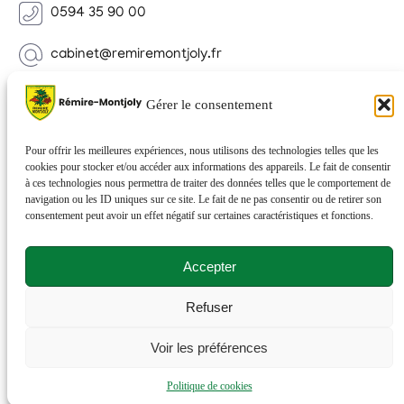
0594 35 90 00
cabinet@remiremontjoly.fr
Newsletter
Gérer le consentement
Inscrivez-vous à notre Newsletter pour recevoir des
nouvelles de votre commune.
Pour offrir les meilleures expériences, nous utilisons des technologies telles que les
cookies pour stocker et/ou accéder aux informations des appareils. Le fait de consentir
à ces technologies nous permettra de traiter des données telles que le comportement de
navigation ou les ID uniques sur ce site. Le fait de ne pas consentir ou de retirer son
consentement peut avoir un effet négatif sur certaines caractéristiques et fonctions.
Accepter
Refuser
© 2026 Rémire-Montjoly . Tous droits réservés . Site
Voir les préférences
réalisé par
Netactions
.
Politique de cookies