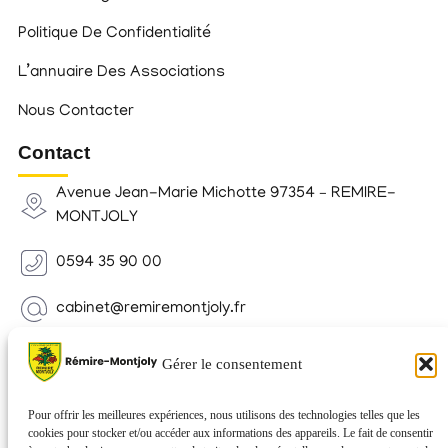
Politique De Confidentialité
L’annuaire Des Associations
Nous Contacter
Contact
Avenue Jean-Marie Michotte 97354 – REMIRE-
MONTJOLY
0594 35 90 00
cabinet@remiremontjoly.fr
Newsletter
Gérer le consentement
Inscrivez-vous à notre Newsletter pour recevoir des
nouvelles de votre commune.
Pour offrir les meilleures expériences, nous utilisons des technologies telles que les
cookies pour stocker et/ou accéder aux informations des appareils. Le fait de consentir