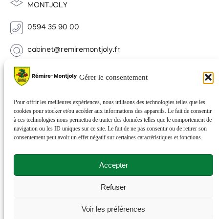
MONTJOLY
0594 35 90 00
cabinet@remiremontjoly.fr
Newsletter
Gérer le consentement
Inscrivez-vous à notre Newsletter pour recevoir des
nouvelles de votre commune.
Pour offrir les meilleures expériences, nous utilisons des technologies telles que les
cookies pour stocker et/ou accéder aux informations des appareils. Le fait de consentir
à ces technologies nous permettra de traiter des données telles que le comportement de
navigation ou les ID uniques sur ce site. Le fait de ne pas consentir ou de retirer son
consentement peut avoir un effet négatif sur certaines caractéristiques et fonctions.
Accepter
Refuser
© 2026 Rémire-Montjoly . Tous droits réservés . Site
Voir les préférences
réalisé par
Netactions
.