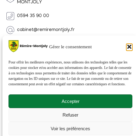
MONTJOLY
0594 35 90 00
cabinet@remiremontjoly.fr
Newsletter
Gérer le consentement
Inscrivez-vous à notre Newsletter pour recevoir des
nouvelles de votre commune.
Pour offrir les meilleures expériences, nous utilisons des technologies telles que les
cookies pour stocker et/ou accéder aux informations des appareils. Le fait de consentir
à ces technologies nous permettra de traiter des données telles que le comportement de
navigation ou les ID uniques sur ce site. Le fait de ne pas consentir ou de retirer son
consentement peut avoir un effet négatif sur certaines caractéristiques et fonctions.
Accepter
Refuser
© 2026 Rémire-Montjoly . Tous droits réservés . Site
Voir les préférences
réalisé par
Netactions
.