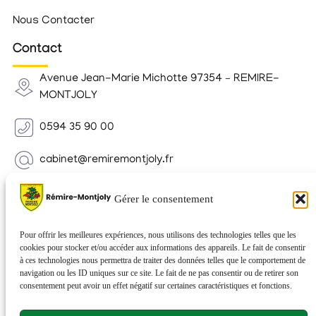
Nous Contacter
Contact
Avenue Jean-Marie Michotte 97354 – REMIRE-
MONTJOLY
0594 35 90 00
cabinet@remiremontjoly.fr
Newsletter
Gérer le consentement
Inscrivez-vous à notre Newsletter pour recevoir des
nouvelles de votre commune.
Pour offrir les meilleures expériences, nous utilisons des technologies telles que les
cookies pour stocker et/ou accéder aux informations des appareils. Le fait de consentir
à ces technologies nous permettra de traiter des données telles que le comportement de
navigation ou les ID uniques sur ce site. Le fait de ne pas consentir ou de retirer son
consentement peut avoir un effet négatif sur certaines caractéristiques et fonctions.