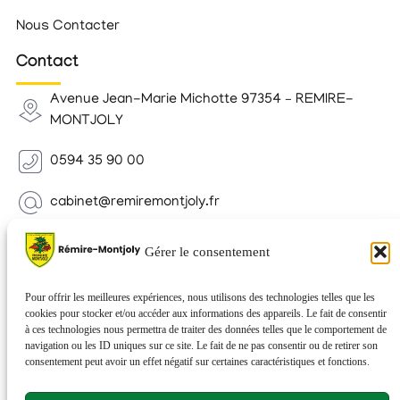
Nous Contacter
Contact
Avenue Jean-Marie Michotte 97354 – REMIRE-
MONTJOLY
0594 35 90 00
cabinet@remiremontjoly.fr
Newsletter
Gérer le consentement
Inscrivez-vous à notre Newsletter pour recevoir des
nouvelles de votre commune.
Pour offrir les meilleures expériences, nous utilisons des technologies telles que les
cookies pour stocker et/ou accéder aux informations des appareils. Le fait de consentir
à ces technologies nous permettra de traiter des données telles que le comportement de
navigation ou les ID uniques sur ce site. Le fait de ne pas consentir ou de retirer son
consentement peut avoir un effet négatif sur certaines caractéristiques et fonctions.