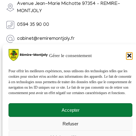
Avenue Jean-Marie Michotte 97354 – REMIRE-
MONTJOLY
0594 35 90 00
cabinet@remiremontjoly.fr
Newsletter
Gérer le consentement
Inscrivez-vous à notre Newsletter pour recevoir des
nouvelles de votre commune.
Pour offrir les meilleures expériences, nous utilisons des technologies telles que les
cookies pour stocker et/ou accéder aux informations des appareils. Le fait de consentir
à ces technologies nous permettra de traiter des données telles que le comportement de
navigation ou les ID uniques sur ce site. Le fait de ne pas consentir ou de retirer son
consentement peut avoir un effet négatif sur certaines caractéristiques et fonctions.
Accepter
Refuser
© 2026 Rémire-Montjoly . Tous droits réservés . Site