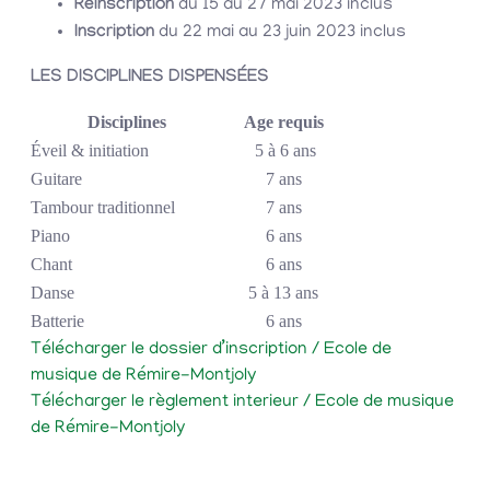
Réinscription
du 15 au 27 mai 2023 inclus
Inscription
du 22 mai au 23 juin 2023 inclus
LES DISCIPLINES DISPENSÉES
Disciplines
Age requis
Éveil & initiation
5 à 6 ans
Guitare
7 ans
Tambour traditionnel
7 ans
Piano
6 ans
Chant
6 ans
Danse
5 à 13 ans
Batterie
6 ans
Télécharger le dossier d’inscription / Ecole de
musique de Rémire-Montjoly
Télécharger le règlement interieur / Ecole de musique
de Rémire-Montjoly