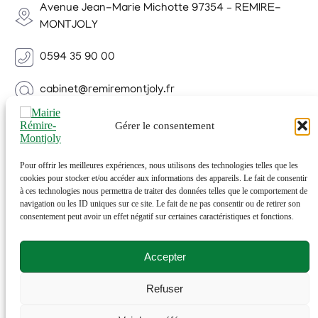
Avenue Jean-Marie Michotte 97354 – REMIRE-
MONTJOLY
0594 35 90 00
cabinet@remiremontjoly.fr
Newsletter
Gérer le consentement
Inscrivez-vous à notre Newsletter pour recevoir des
nouvelles de votre commune.
Pour offrir les meilleures expériences, nous utilisons des technologies telles que les
cookies pour stocker et/ou accéder aux informations des appareils. Le fait de consentir
à ces technologies nous permettra de traiter des données telles que le comportement de
navigation ou les ID uniques sur ce site. Le fait de ne pas consentir ou de retirer son
consentement peut avoir un effet négatif sur certaines caractéristiques et fonctions.
Accepter
Refuser
© 2026 Rémire-Montjoly . Tous droits réservés . Site