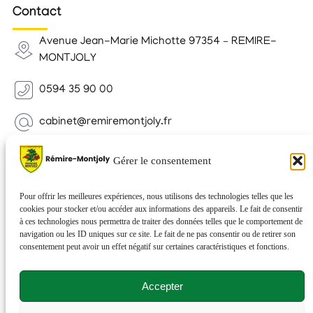
Contact
Avenue Jean-Marie Michotte 97354 – REMIRE-
MONTJOLY
0594 35 90 00
cabinet@remiremontjoly.fr
Newsletter
Gérer le consentement
Inscrivez-vous à notre Newsletter pour recevoir des
nouvelles de votre commune.
Pour offrir les meilleures expériences, nous utilisons des technologies telles que les
cookies pour stocker et/ou accéder aux informations des appareils. Le fait de consentir
à ces technologies nous permettra de traiter des données telles que le comportement de
navigation ou les ID uniques sur ce site. Le fait de ne pas consentir ou de retirer son
consentement peut avoir un effet négatif sur certaines caractéristiques et fonctions.
Accepter