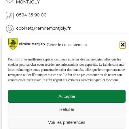
MONTJOLY
0594 35 90 00
cabinet@remiremontjoly.fr
Newsletter
Gérer le consentement
Inscrivez-vous à notre Newsletter pour recevoir des
nouvelles de votre commune.
Pour offrir les meilleures expériences, nous utilisons des technologies telles que les
cookies pour stocker et/ou accéder aux informations des appareils. Le fait de consentir
à ces technologies nous permettra de traiter des données telles que le comportement de
navigation ou les ID uniques sur ce site. Le fait de ne pas consentir ou de retirer son
consentement peut avoir un effet négatif sur certaines caractéristiques et fonctions.
Accepter
Refuser
© 2026 Rémire-Montjoly . Tous droits réservés . Site
Voir les préférences
réalisé par
Netactions
.