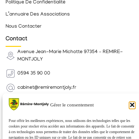
Politique De Confidentialité
L’annuaire Des Associations
Nous Contacter
Contact
Avenue Jean-Marie Michotte 97354 – REMIRE-
MONTJOLY
0594 35 90 00
cabinet@remiremontjoly.fr
Newsletter
Gérer le consentement
Inscrivez-vous à notre Newsletter pour recevoir des
nouvelles de votre commune.
Pour offrir les meilleures expériences, nous utilisons des technologies telles que les
cookies pour stocker et/ou accéder aux informations des appareils. Le fait de consentir
à ces technologies nous permettra de traiter des données telles que le comportement de
navigation ou les ID uniques sur ce site. Le fait de ne pas consentir ou de retirer son