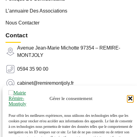
L’annuaire Des Associations
Nous Contacter
Contact
Avenue Jean-Marie Michotte 97354 – REMIRE-
MONTJOLY
0594 35 90 00
cabinet@remiremontjoly.fr
Newsletter
Gérer le consentement
Inscrivez-vous à notre Newsletter pour recevoir des
nouvelles de votre commune.
Pour offrir les meilleures expériences, nous utilisons des technologies telles que les
cookies pour stocker et/ou accéder aux informations des appareils. Le fait de consentir
à ces technologies nous permettra de traiter des données telles que le comportement de
navigation ou les ID uniques sur ce site. Le fait de ne pas consentir ou de retirer son