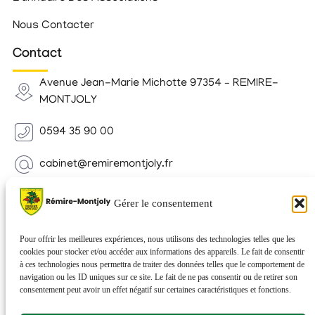
Nous Contacter
Contact
Avenue Jean-Marie Michotte 97354 – REMIRE-
MONTJOLY
0594 35 90 00
cabinet@remiremontjoly.fr
Newsletter
Gérer le consentement
Inscrivez-vous à notre Newsletter pour recevoir des
nouvelles de votre commune.
Pour offrir les meilleures expériences, nous utilisons des technologies telles que les
cookies pour stocker et/ou accéder aux informations des appareils. Le fait de consentir
à ces technologies nous permettra de traiter des données telles que le comportement de
navigation ou les ID uniques sur ce site. Le fait de ne pas consentir ou de retirer son
consentement peut avoir un effet négatif sur certaines caractéristiques et fonctions.