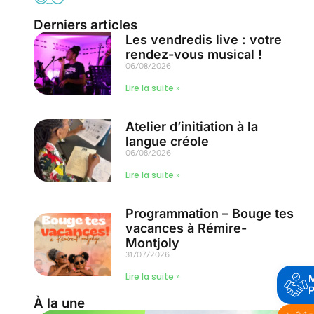
Derniers articles
Les vendredis live : votre
rendez-vous musical !
06/08/2026
Lire la suite »
Atelier d’initiation à la
langue créole
06/08/2026
Lire la suite »
Programmation – Bouge tes
vacances à Rémire-
Montjoly
31/07/2026
Lire la suite »
P
À la une