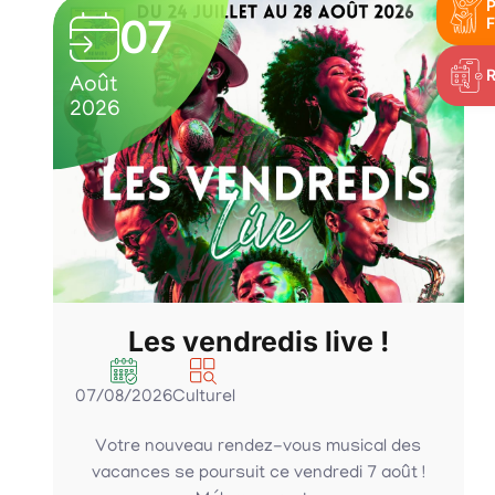
P
07
F
Août
2026
Les vendredis live !
07/08/2026
Culturel
Votre nouveau rendez-vous musical des
vacances se poursuit ce vendredi 7 août !