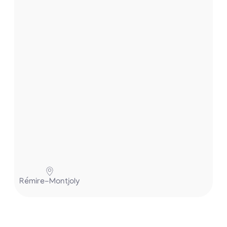
t
.
.
.
Pa
Rémire-Montjoly