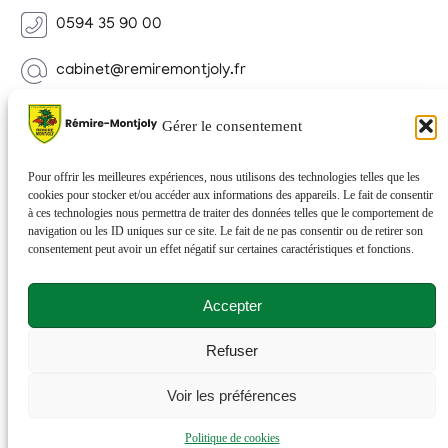
0594 35 90 00
cabinet@remiremontjoly.fr
Newsletter
Gérer le consentement
Inscrivez-vous à notre Newsletter pour recevoir des
nouvelles de votre commune.
Pour offrir les meilleures expériences, nous utilisons des technologies telles que les
cookies pour stocker et/ou accéder aux informations des appareils. Le fait de consentir
à ces technologies nous permettra de traiter des données telles que le comportement de
navigation ou les ID uniques sur ce site. Le fait de ne pas consentir ou de retirer son
consentement peut avoir un effet négatif sur certaines caractéristiques et fonctions.
Accepter
Refuser
© 2026 Rémire-Montjoly . Tous droits réservés . Site
Voir les préférences
réalisé par
Netactions
.
Politique de cookies