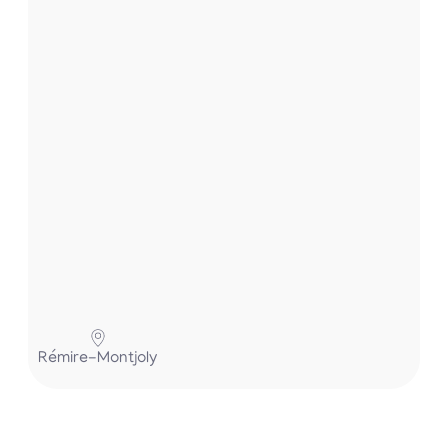
t
.
.
.
P
Rémire-Montjoly