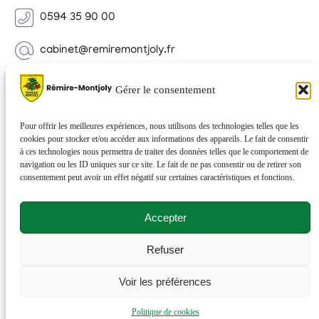
0594 35 90 00
cabinet@remiremontjoly.fr
Newsletter
Gérer le consentement
Inscrivez-vous à notre Newsletter pour recevoir des
nouvelles de votre commune.
Pour offrir les meilleures expériences, nous utilisons des technologies telles que les
cookies pour stocker et/ou accéder aux informations des appareils. Le fait de consentir
à ces technologies nous permettra de traiter des données telles que le comportement de
navigation ou les ID uniques sur ce site. Le fait de ne pas consentir ou de retirer son
consentement peut avoir un effet négatif sur certaines caractéristiques et fonctions.
Accepter
Refuser
© 2026 Rémire-Montjoly . Tous droits réservés . Site
Voir les préférences
réalisé par
Netactions
.
Politique de cookies