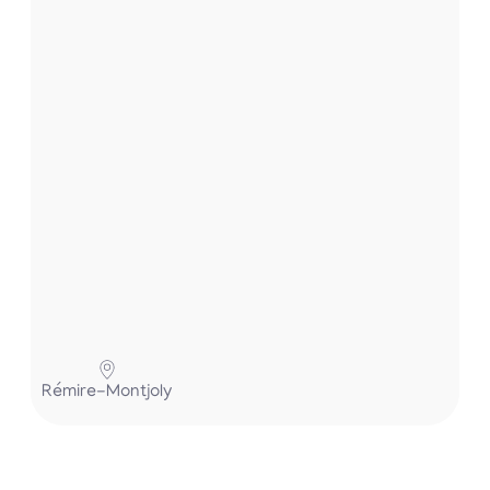
t
.
.
.
P
Rémire-Montjoly