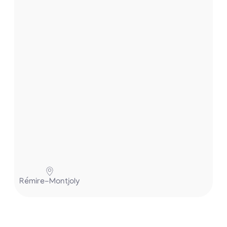
t
.
.
.
P
Rémire-Montjoly