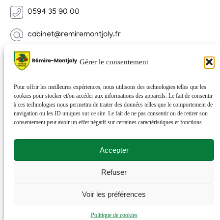
0594 35 90 00
cabinet@remiremontjoly.fr
Newsletter
Gérer le consentement
Inscrivez-vous à notre Newsletter pour recevoir des
nouvelles de votre commune.
Pour offrir les meilleures expériences, nous utilisons des technologies telles que les
cookies pour stocker et/ou accéder aux informations des appareils. Le fait de consentir
à ces technologies nous permettra de traiter des données telles que le comportement de
navigation ou les ID uniques sur ce site. Le fait de ne pas consentir ou de retirer son
consentement peut avoir un effet négatif sur certaines caractéristiques et fonctions.
Accepter
Refuser
© 2026 Rémire-Montjoly . Tous droits réservés . Site
Voir les préférences
réalisé par
Netactions
.
Politique de cookies