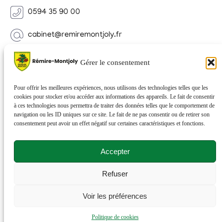
0594 35 90 00
cabinet@remiremontjoly.fr
Newsletter
Gérer le consentement
Inscrivez-vous à notre Newsletter pour recevoir des
nouvelles de votre commune.
Pour offrir les meilleures expériences, nous utilisons des technologies telles que les
cookies pour stocker et/ou accéder aux informations des appareils. Le fait de consentir
à ces technologies nous permettra de traiter des données telles que le comportement de
navigation ou les ID uniques sur ce site. Le fait de ne pas consentir ou de retirer son
consentement peut avoir un effet négatif sur certaines caractéristiques et fonctions.
Accepter
Refuser
© 2026 Rémire-Montjoly . Tous droits réservés . Site
Voir les préférences
réalisé par
Netactions
.
Politique de cookies