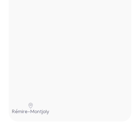
t
.
.
.
P
Rémire-Montjoly