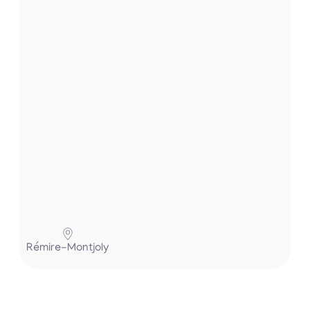
t
.
.
.
Rémire-Montjoly