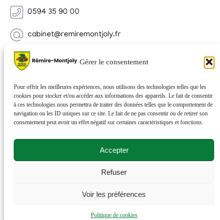
0594 35 90 00
cabinet@remiremontjoly.fr
Newsletter
Gérer le consentement
Inscrivez-vous à notre Newsletter pour recevoir des
nouvelles de votre commune.
Pour offrir les meilleures expériences, nous utilisons des technologies telles que les
cookies pour stocker et/ou accéder aux informations des appareils. Le fait de consentir
à ces technologies nous permettra de traiter des données telles que le comportement de
navigation ou les ID uniques sur ce site. Le fait de ne pas consentir ou de retirer son
consentement peut avoir un effet négatif sur certaines caractéristiques et fonctions.
Accepter
Refuser
© 2026 Rémire-Montjoly . Tous droits réservés . Site
Voir les préférences
réalisé par
Netactions
.
Politique de cookies