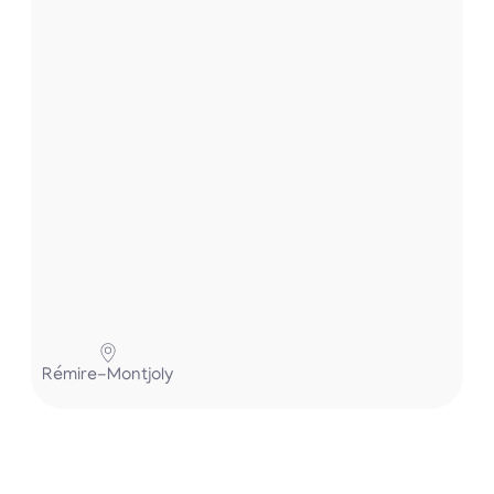
.
.
.
Pa
Rémire-Montjoly