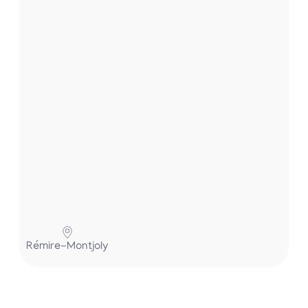
t
.
.
.
P
Rémire-Montjoly