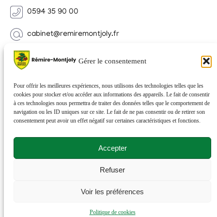
0594 35 90 00
cabinet@remiremontjoly.fr
Newsletter
Gérer le consentement
Inscrivez-vous à notre Newsletter pour recevoir des
nouvelles de votre commune.
Pour offrir les meilleures expériences, nous utilisons des technologies telles que les
cookies pour stocker et/ou accéder aux informations des appareils. Le fait de consentir
à ces technologies nous permettra de traiter des données telles que le comportement de
navigation ou les ID uniques sur ce site. Le fait de ne pas consentir ou de retirer son
consentement peut avoir un effet négatif sur certaines caractéristiques et fonctions.
Accepter
Refuser
© 2026 Rémire-Montjoly . Tous droits réservés . Site
Voir les préférences
réalisé par
Netactions
.
Politique de cookies