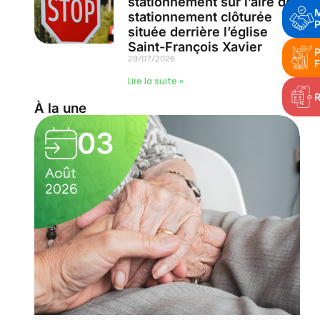
stationnement sur l’aire de
stationnement clôturée
P
située derrière l’église
Saint-François Xavier
P
29/07/2026
F
Lire la suite »
À la une
03
Août
2026