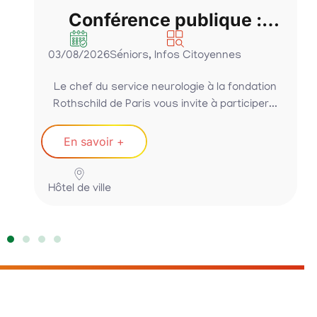
Conférence publique :
Parkinson, bien bouger,
03/08/2026
Séniors
,
Infos Citoyennes
bien manger….. malgré la
maladie
Le chef du service neurologie à la fondation
Rothschild de Paris vous invite à participer...
En savoir +
Hôtel de ville