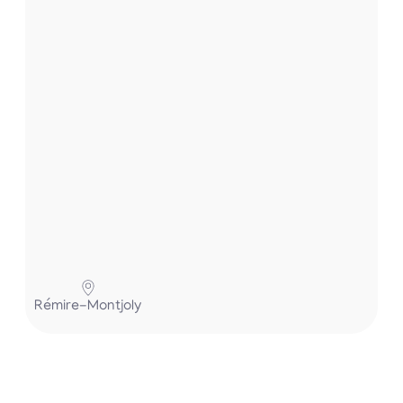
.
.
.
P
Rémire-Montjoly