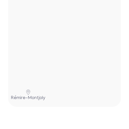
.
.
.
P
Rémire-Montjoly