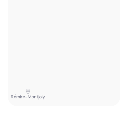
.
.
.
P
Rémire-Montjoly