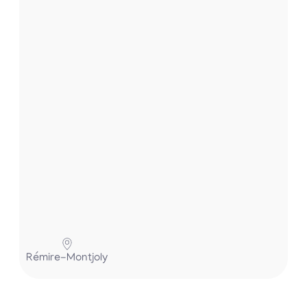
t
.
.
.
P
Rémire-Montjoly