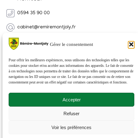
0594 35 90 00
cabinet@remiremontjoly.fr
Newsletter
Gérer le consentement
Inscrivez-vous à notre Newsletter pour recevoir des
nouvelles de votre commune.
Pour offrir les meilleures expériences, nous utilisons des technologies telles que les
cookies pour stocker et/ou accéder aux informations des appareils. Le fait de consentir
à ces technologies nous permettra de traiter des données telles que le comportement de
navigation ou les ID uniques sur ce site. Le fait de ne pas consentir ou de retirer son
consentement peut avoir un effet négatif sur certaines caractéristiques et fonctions.
Accepter
Refuser
© 2026 Rémire-Montjoly . Tous droits réservés . Site
Voir les préférences
réalisé par
Netactions
.