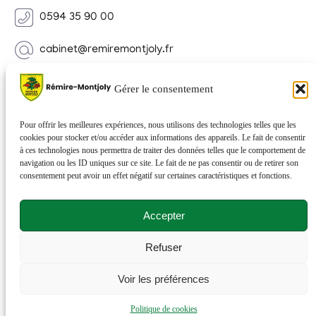
0594 35 90 00
cabinet@remiremontjoly.fr
Newsletter
Gérer le consentement
Inscrivez-vous à notre Newsletter pour recevoir des
nouvelles de votre commune.
Pour offrir les meilleures expériences, nous utilisons des technologies telles que les
cookies pour stocker et/ou accéder aux informations des appareils. Le fait de consentir
à ces technologies nous permettra de traiter des données telles que le comportement de
navigation ou les ID uniques sur ce site. Le fait de ne pas consentir ou de retirer son
consentement peut avoir un effet négatif sur certaines caractéristiques et fonctions.
Accepter
Refuser
© 2026 Rémire-Montjoly . Tous droits réservés . Site
Voir les préférences
réalisé par
Netactions
.
Politique de cookies