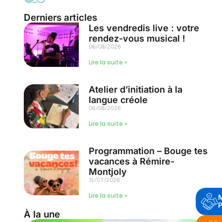
Derniers articles
Les vendredis live : votre
rendez-vous musical !
06/08/2026
Lire la suite »
Atelier d’initiation à la
langue créole
06/08/2026
Lire la suite »
Programmation – Bouge tes
vacances à Rémire-
Montjoly
31/07/2026
Lire la suite »
P
À la une