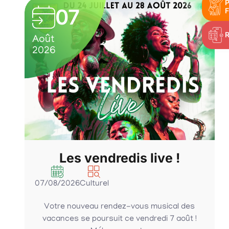
P
07
F
Août
2026
Les vendredis live !
07/08/2026
Culturel
Votre nouveau rendez-vous musical des
vacances se poursuit ce vendredi 7 août !