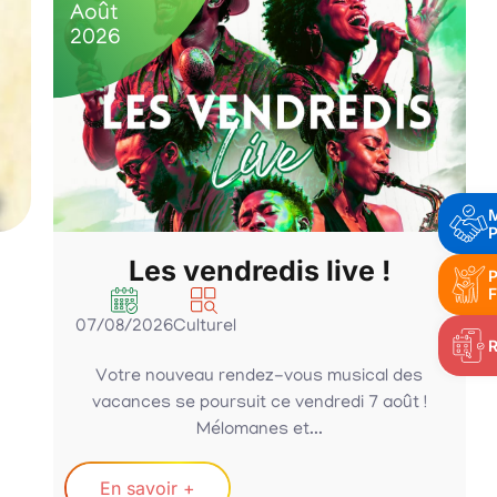
Août
2026
P
Les vendredis live !
P
F
07/08/2026
Culturel
Votre nouveau rendez-vous musical des
vacances se poursuit ce vendredi 7 août !
Mélomanes et...
En savoir +