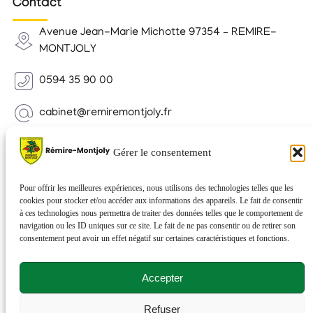
Contact
Avenue Jean-Marie Michotte 97354 – REMIRE-
MONTJOLY
0594 35 90 00
cabinet@remiremontjoly.fr
Newsletter
Gérer le consentement
Inscrivez-vous à notre Newsletter pour recevoir des
nouvelles de votre commune.
Pour offrir les meilleures expériences, nous utilisons des technologies telles que les
cookies pour stocker et/ou accéder aux informations des appareils. Le fait de consentir
à ces technologies nous permettra de traiter des données telles que le comportement de
navigation ou les ID uniques sur ce site. Le fait de ne pas consentir ou de retirer son
consentement peut avoir un effet négatif sur certaines caractéristiques et fonctions.
Accepter
Refuser