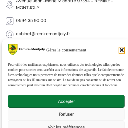
Avenue Jean-Marie Michotte 97354 – REMIRE-
MONTJOLY
0594 35 90 00
cabinet@remiremontjoly.fr
Newsletter
Gérer le consentement
Inscrivez-vous à notre Newsletter pour recevoir des
nouvelles de votre commune.
Pour offrir les meilleures expériences, nous utilisons des technologies telles que les
cookies pour stocker et/ou accéder aux informations des appareils. Le fait de consentir
à ces technologies nous permettra de traiter des données telles que le comportement de
navigation ou les ID uniques sur ce site. Le fait de ne pas consentir ou de retirer son
consentement peut avoir un effet négatif sur certaines caractéristiques et fonctions.
Accepter
Refuser
© 2026 Rémire-Montjoly . Tous droits réservés . Site
Voir les préférences