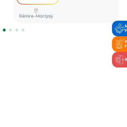
Rémire-Montjoly
P
P
F