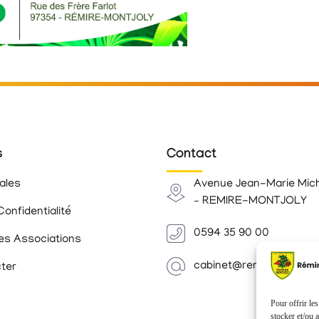
s
Contact
ales
Avenue Jean-Marie Mic
– REMIRE-MONTJOLY
Confidentialité
0594 35 90 00
es Associations
cabinet@remiremontjoly.
ter
Pour offrir le
stocker et/ou 