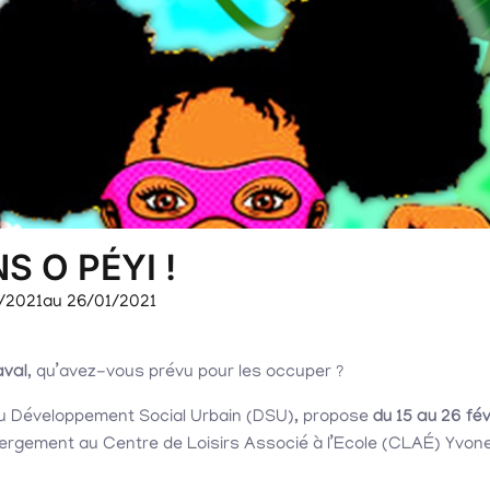
S O PÉYI !
/2021
au 26/01/2021
aval
, qu’avez-vous prévu pour les occuper ?
n du Développement Social Urbain (DSU), propose
du 15 au 26 fév
ébergement au Centre de Loisirs Associé à l’Ecole (CLAÉ) Yvon