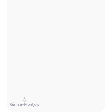
s
e
t
.
.
.
Pa
Rémire-Montjoly