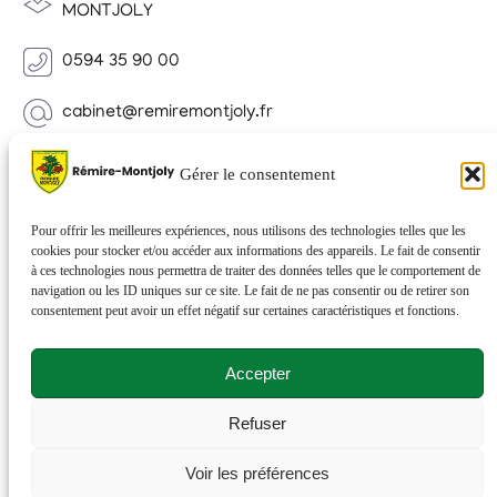
MONTJOLY
0594 35 90 00
cabinet@remiremontjoly.fr
Newsletter
Gérer le consentement
Inscrivez-vous à notre Newsletter pour recevoir des
nouvelles de votre commune.
Pour offrir les meilleures expériences, nous utilisons des technologies telles que les
cookies pour stocker et/ou accéder aux informations des appareils. Le fait de consentir
à ces technologies nous permettra de traiter des données telles que le comportement de
navigation ou les ID uniques sur ce site. Le fait de ne pas consentir ou de retirer son
consentement peut avoir un effet négatif sur certaines caractéristiques et fonctions.
Accepter
Refuser
© 2026 Rémire-Montjoly . Tous droits réservés . Site
Voir les préférences
réalisé par
Netactions
.