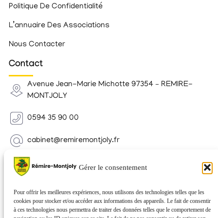
Politique De Confidentialité
L’annuaire Des Associations
Nous Contacter
Contact
Avenue Jean-Marie Michotte 97354 – REMIRE-
MONTJOLY
0594 35 90 00
cabinet@remiremontjoly.fr
Newsletter
Gérer le consentement
Inscrivez-vous à notre Newsletter pour recevoir des
nouvelles de votre commune.
Pour offrir les meilleures expériences, nous utilisons des technologies telles que les
cookies pour stocker et/ou accéder aux informations des appareils. Le fait de consentir
à ces technologies nous permettra de traiter des données telles que le comportement de