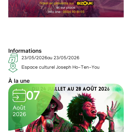
Informations
23/05/2026
au 23/05/2026
Espace culturel Joseph Ho-Ten-You
À la une
L
05
e
0
C
s
Août
7
u
2026
v
/
l
e
0
t