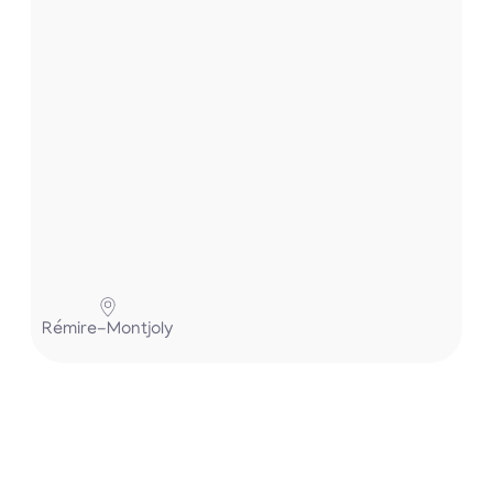
.
P
Rémire-Montjoly