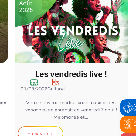
Août
2026
Les vendredis live !
07/08/2026
Culturel
Votre nouveau rendez-vous musical des
une
P
vacances se poursuit ce vendredi 7 août !
Mélomanes et...
P
F
En savoir +