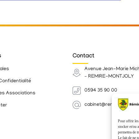
s
Contact
ales
Avenue Jean-Marie Mic
– REMIRE-MONTJOLY
Confidentialité
0594 35 90 00
es Associations
cabinet@remiremontjoly.
ter
Pour offrir le
stocker et/ou 
permettra de t
Le fait de ne 