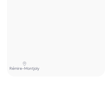
Pa
Rémire-Montjoly