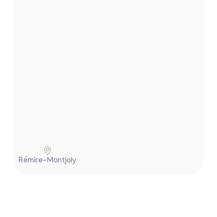
.
.
Pa
Rémire-Montjoly