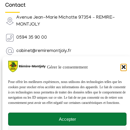
Contact
Avenue Jean-Marie Michotte 97354 – REMIRE-
MONTJOLY
0594 35 90 00
cabinet@remiremontjoly.fr
Newsletter
Gérer le consentement
Inscrivez-vous à notre Newsletter pour recevoir des
nouvelles de votre commune.
Pour offrir les meilleures expériences, nous utilisons des technologies telles que les
cookies pour stocker et/ou accéder aux informations des appareils. Le fait de consentir
à ces technologies nous permettra de traiter des données telles que le comportement de
navigation ou les ID uniques sur ce site. Le fait de ne pas consentir ou de retirer son
consentement peut avoir un effet négatif sur certaines caractéristiques et fonctions.
Accepter