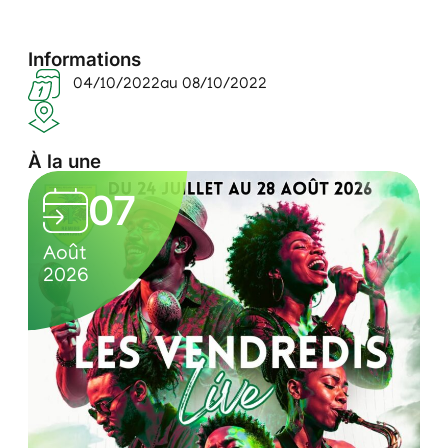
Informations
04/10/2022
au 08/10/2022
À la une
L
05
e
0
C
s
Août
7
u
2026
v
/
l
e
0
t
n
8
u
/
r
d
2
e
r
0
l
e
2