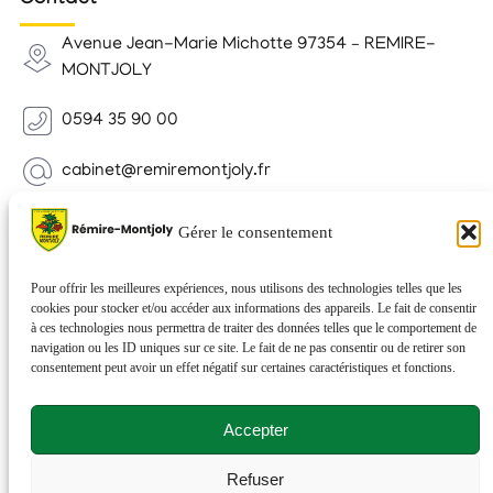
Avenue Jean-Marie Michotte 97354 – REMIRE-
MONTJOLY
0594 35 90 00
cabinet@remiremontjoly.fr
Newsletter
Gérer le consentement
Inscrivez-vous à notre Newsletter pour recevoir des
nouvelles de votre commune.
Pour offrir les meilleures expériences, nous utilisons des technologies telles que les
cookies pour stocker et/ou accéder aux informations des appareils. Le fait de consentir
à ces technologies nous permettra de traiter des données telles que le comportement de
navigation ou les ID uniques sur ce site. Le fait de ne pas consentir ou de retirer son
consentement peut avoir un effet négatif sur certaines caractéristiques et fonctions.
Accepter
Refuser