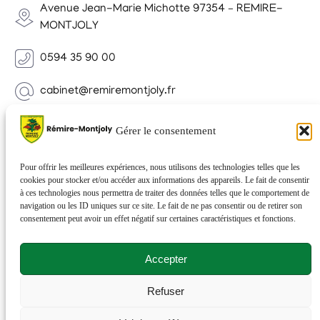
Avenue Jean-Marie Michotte 97354 – REMIRE-
MONTJOLY
0594 35 90 00
cabinet@remiremontjoly.fr
Newsletter
Gérer le consentement
Inscrivez-vous à notre Newsletter pour recevoir des
nouvelles de votre commune.
Pour offrir les meilleures expériences, nous utilisons des technologies telles que les
cookies pour stocker et/ou accéder aux informations des appareils. Le fait de consentir
à ces technologies nous permettra de traiter des données telles que le comportement de
navigation ou les ID uniques sur ce site. Le fait de ne pas consentir ou de retirer son
consentement peut avoir un effet négatif sur certaines caractéristiques et fonctions.
Accepter
Refuser
© 2026 Rémire-Montjoly . Tous droits réservés . Site