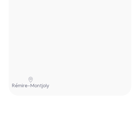
Pa
Rémire-Montjoly