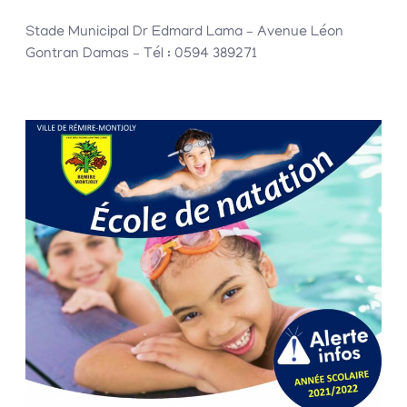
Stade Municipal Dr Edmard Lama – Avenue Léon
Gontran Damas – Tél : 0594 389271