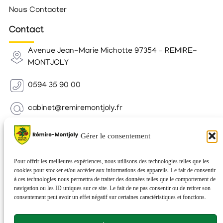
Nous Contacter
Contact
Avenue Jean-Marie Michotte 97354 – REMIRE-
MONTJOLY
0594 35 90 00
cabinet@remiremontjoly.fr
Newsletter
Gérer le consentement
Inscrivez-vous à notre Newsletter pour recevoir des
nouvelles de votre commune.
Pour offrir les meilleures expériences, nous utilisons des technologies telles que les
cookies pour stocker et/ou accéder aux informations des appareils. Le fait de consentir
à ces technologies nous permettra de traiter des données telles que le comportement de
navigation ou les ID uniques sur ce site. Le fait de ne pas consentir ou de retirer son
consentement peut avoir un effet négatif sur certaines caractéristiques et fonctions.