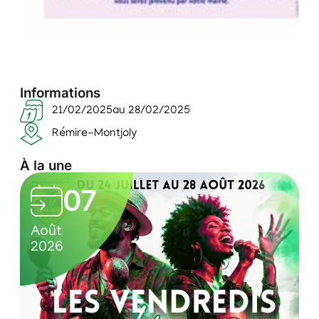
Informations
21/02/2025
au 28/02/2025
Rémire-Montjoly
À la une
L
07
e
0
C
s
Août
A
7
u
2026
2
v
/
l
e
0
t
n
8
u
/
r
d