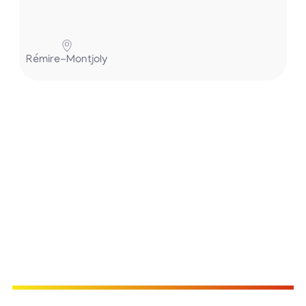
Pa
Rémire-Montjoly