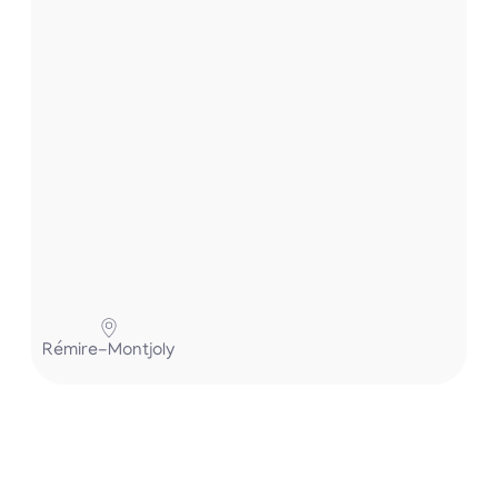
.
.
P
Rémire-Montjoly